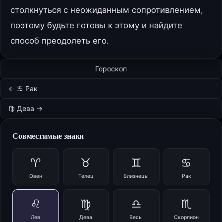
столкнуться с неожиданным сопротивлением,
поэтому будьте готовы к этому и найдите
способ преодолеть его.
Гороскоп
← ♋ Рак
♍ Дева →
Совместимые знаки
♈
♉
♊
♋
Овен
Телец
Близнецы
Рак
♌
♍
♎
♏
Лев
Дева
Весы
Скорпион