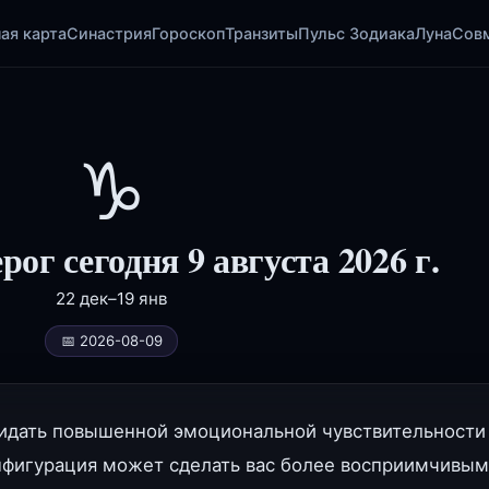
ая карта
Синастрия
Гороскоп
Транзиты
Пульс Зодиака
Луна
Сов
♑
рог сегодня 9 августа 2026 г.
22 дек–19 янв
📅 2026-08-09
ожидать повышенной эмоциональной чувствительности
онфигурация может сделать вас более восприимчивы