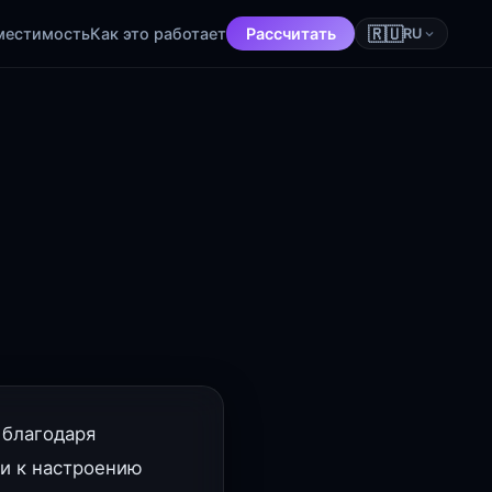
🇷🇺
местимость
Как это работает
Рассчитать
RU
 благодаря
ми к настроению