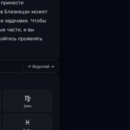
 принести
 в Близнецах может
и задачами. Чтобы
ые части, и вы
бойтесь проявлять
♒ Водолей →
♍
Дева
♓