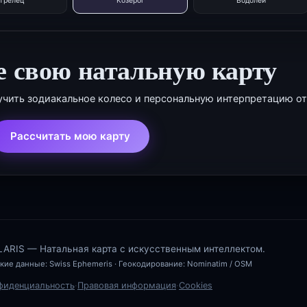
трелец
Козерог
Водолей
е свою натальную карту
учить зодиакальное колесо и персональную интерпретацию от
Рассчитать мою карту
ARIS — Натальная карта с искусственным интеллектом.
кие данные:
Swiss Ephemeris
· Геокодирование:
Nominatim / OSM
фиденциальность
·
Правовая информация
·
Cookies