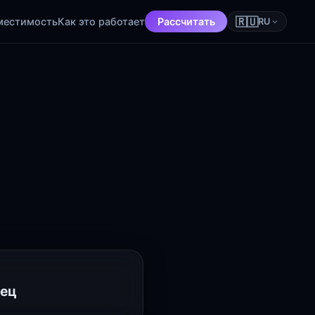
🇷🇺
местимость
Как это работает
Рассчитать
RU
D
лец