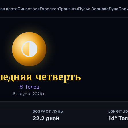
ая карта
Синастрия
Гороскоп
Транзиты
Пульс Зодиака
Луна
Сов
🌗
ледняя четверть
♉ Телец
6 августа 2026 г.
ВОЗРАСТ ЛУНЫ
LONGITU
22.2 дней
14° Те