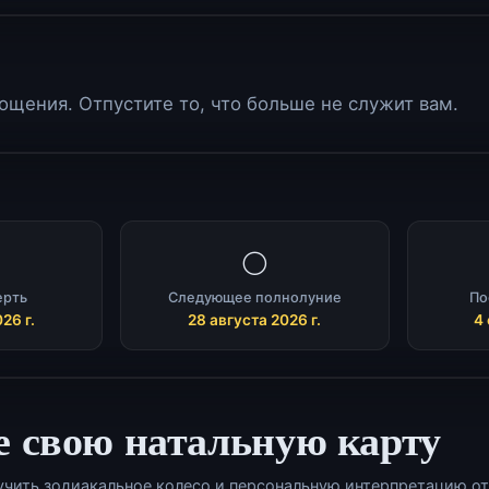
щения. Отпустите то, что больше не служит вам.
🌕
ерть
Следующее полнолуние
По
26 г.
28 августа 2026 г.
4 
е свою натальную карту
учить зодиакальное колесо и персональную интерпретацию от