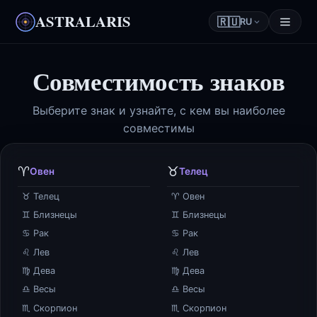
ASTRALARIS
🇷🇺
RU
Совместимость знаков
Выберите знак и узнайте, с кем вы наиболее
совместимы
♈
♉
Овен
Телец
♉ Телец
♈ Овен
♊ Близнецы
♊ Близнецы
♋ Рак
♋ Рак
♌ Лев
♌ Лев
♍ Дева
♍ Дева
♎ Весы
♎ Весы
♏ Скорпион
♏ Скорпион