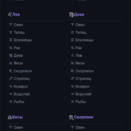
♌
♍
Лев
Дева
♈ Овен
♈ Овен
♉ Телец
♉ Телец
♊ Близнецы
♊ Близнецы
♋ Рак
♋ Рак
♍ Дева
♌ Лев
♎ Весы
♎ Весы
♏ Скорпион
♏ Скорпион
♐ Стрелец
♐ Стрелец
♑ Козерог
♑ Козерог
♒ Водолей
♒ Водолей
♓ Рыбы
♓ Рыбы
♎
♏
Весы
Скорпион
♈ Овен
♈ Овен