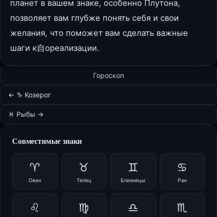
планет в вашем знаке, особенно Плутона,
позволяет вам глубже понять себя и свои
желания, что поможет вам сделать важные
шаги к自ореализации.
Гороскоп
← ♑ Козерог
♓ Рыбы →
Совместимые знаки
♈
♉
♊
♋
Овен
Телец
Близнецы
Рак
♌
♍
♎
♏