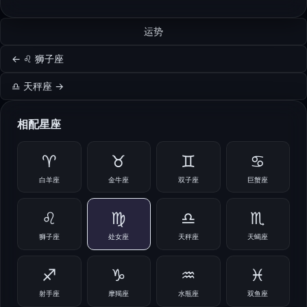
运势
← ♌ 狮子座
♎ 天秤座 →
相配星座
♈
♉
♊
♋
白羊座
金牛座
双子座
巨蟹座
♌
♍
♎
♏
狮子座
处女座
天秤座
天蝎座
♐
♑
♒
♓
射手座
摩羯座
水瓶座
双鱼座