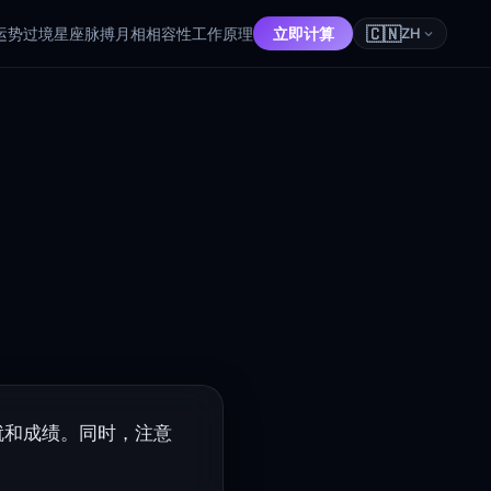
🇨🇳
运势
过境
星座脉搏
月相
相容性
工作原理
立即计算
ZH
就和成绩。同时，注意