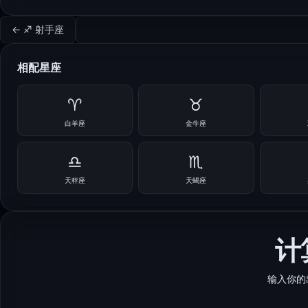
← ♐ 射手座
相配星座
♈
♉
白羊座
金牛座
♎
♏
天秤座
天蝎座
计
输入你的