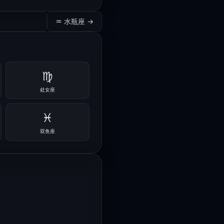
♒ 水瓶座 →
♍
处女座
♓
双鱼座