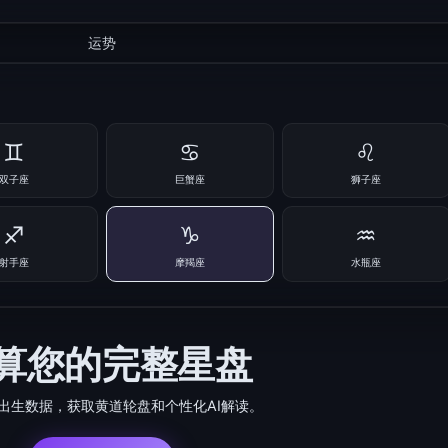
运势
♊
♋
♌
双子座
巨蟹座
狮子座
♐
♑
♒
射手座
摩羯座
水瓶座
算您的完整星盘
出生数据，获取黄道轮盘和个性化AI解读。