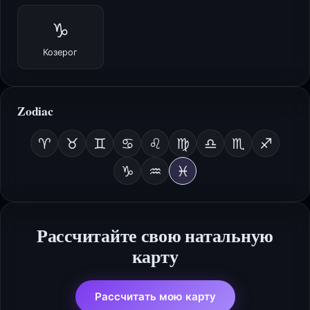
♑
Козерог
Zodiac
♈
♉
♊
♋
♌
♍
♎
♏
♐
♑
♒
♓
Рассчитайте свою натальную
карту
Рассчитать мою карту