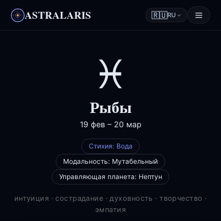
ASTRALARIS
🇷🇺
RU
♓
Рыбы
19 фев – 20 мар
Стихия: Вода
Модальность: Мутабельный
Управляющая планета: Нептун
интуиция
· сострадание
· духовность
· творчество
·
эмпатия