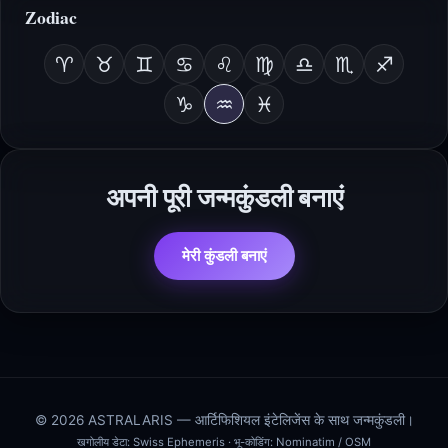
Zodiac
♈
♉
♊
♋
♌
♍
♎
♏
♐
♑
♒
♓
अपनी पूरी जन्मकुंडली बनाएं
मेरी कुंडली बनाएं
© 2026 ASTRALARIS — आर्टिफिशियल इंटेलिजेंस के साथ जन्मकुंडली।
खगोलीय डेटा:
Swiss Ephemeris
· भू-कोडिंग:
Nominatim / OSM