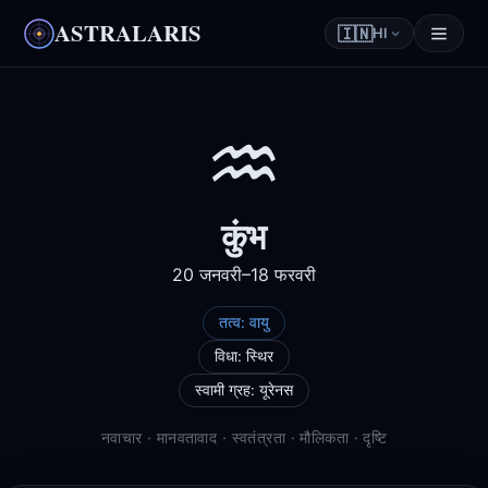
ASTRALARIS
🇮🇳
HI
♒
कुंभ
20 जनवरी–18 फरवरी
तत्व: वायु
विधा: स्थिर
स्वामी ग्रह: यूरेनस
नवाचार
· मानवतावाद
· स्वतंत्रता
· मौलिकता
· दृष्टि