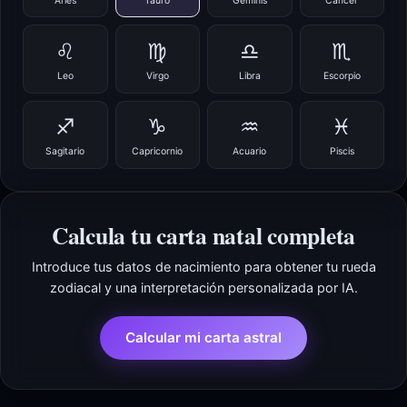
Aries
Tauro
Géminis
Cáncer
♌
♍
♎
♏
Leo
Virgo
Libra
Escorpio
♐
♑
♒
♓
Sagitario
Capricornio
Acuario
Piscis
Calcula tu carta natal completa
Introduce tus datos de nacimiento para obtener tu rueda
zodiacal y una interpretación personalizada por IA.
Calcular mi carta astral