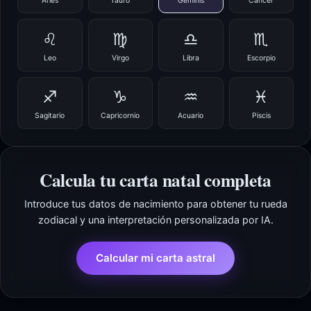
Aries
Tauro
Géminis
Cáncer
♌
♍
♎
♏
Leo
Virgo
Libra
Escorpio
♐
♑
♒
♓
Sagitario
Capricornio
Acuario
Piscis
Calcula tu carta natal completa
Introduce tus datos de nacimiento para obtener tu rueda
zodiacal y una interpretación personalizada por IA.
Calcular mi carta astral