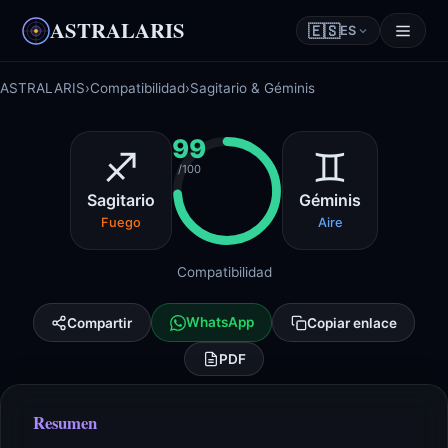
ASTRALARIS
🇪🇸
ES
ASTRALARIS
›
Compatibilidad
›
Sagitario & Géminis
99
♐
♊
/100
Sagitario
Géminis
Fuego
Aire
Compatibilidad
WhatsApp
Compartir
Copiar enlace
PDF
Resumen