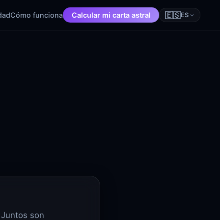
🇪🇸
dad
Cómo funciona
Calcular mi carta astral
ES
. Juntos son