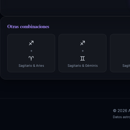
Otras combinaciones
♐
♐
+
+
♈
♊
Sagitario & Aries
Sagitario & Géminis
Sagi
© 2026 AS
Datos ast