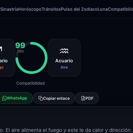
l
Sinastría
Horóscopo
Tránsitos
Pulso del Zodiaco
Luna
Compatibili
99
♐
♒
/100
ario
Acuario
go
Aire
Compatibilidad
WhatsApp
Copiar enlace
PDF
El aire alimenta el fuego y este le da calor y dirección