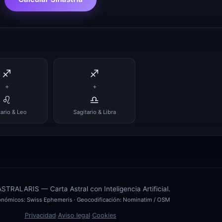
♐
♐
+
+
♌
♎
tario & Leo
Sagitario & Libra
TRALARIS — Carta Astral con Inteligencia Artificial.
ronómicos:
Swiss Ephemeris
· Geocodificación:
Nominatim / OSM
Privacidad
·
Aviso legal
·
Cookies