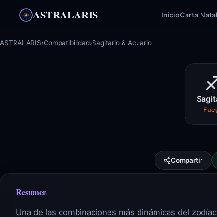
ASTRALARIS
Inicio
Carta Nata
ASTRALARIS
›
Compatibilidad
›
Sagitario & Acuario
Sagit
Fue
Compartir
Resumen
Una de las combinaciones más dinámicas del zodíaco. 