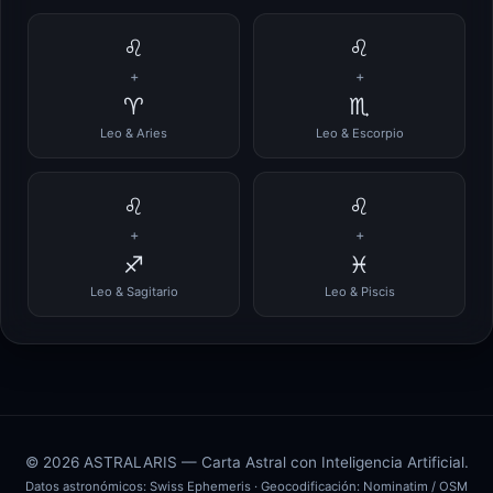
♌
♌
+
+
♈
♏
Leo & Aries
Leo & Escorpio
♌
♌
+
+
♐
♓
Leo & Sagitario
Leo & Piscis
© 2026 ASTRALARIS — Carta Astral con Inteligencia Artificial.
Datos astronómicos:
Swiss Ephemeris
· Geocodificación:
Nominatim / OSM