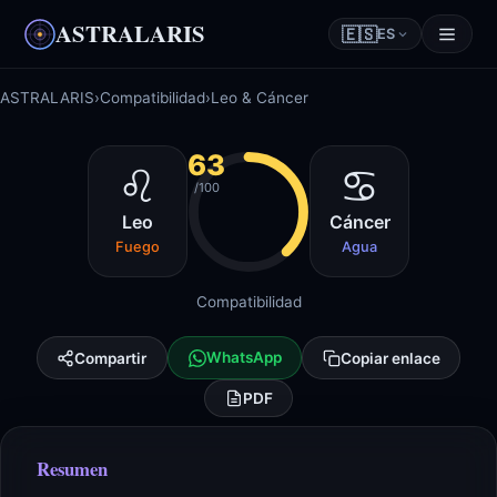
ASTRALARIS
🇪🇸
ES
ASTRALARIS
›
Compatibilidad
›
Leo & Cáncer
63
♌
♋
/100
Leo
Cáncer
Fuego
Agua
Compatibilidad
WhatsApp
Compartir
Copiar enlace
PDF
Resumen