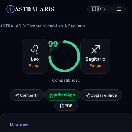
ASTRALARIS
🇪🇸
ES
ASTRALARIS
›
Compatibilidad
›
Leo & Sagitario
99
♌
♐
/100
Leo
Sagitario
Fuego
Fuego
Compatibilidad
WhatsApp
Compartir
Copiar enlace
PDF
Resumen