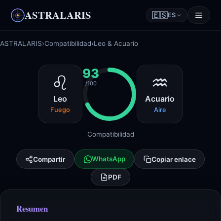
ASTRALARIS
🇪🇸
ES
ASTRALARIS
›
Compatibilidad
›
Leo & Acuario
93
♌
♒
/100
Leo
Acuario
Fuego
Aire
Compatibilidad
WhatsApp
Compartir
Copiar enlace
PDF
Resumen