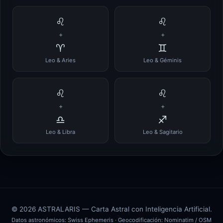
♌
♌
+
+
♈
♊
Leo & Aries
Leo & Géminis
♌
♌
+
+
♎
♐
Leo & Libra
Leo & Sagitario
© 2026 ASTRALARIS — Carta Astral con Inteligencia Artificial.
Datos astronómicos:
Swiss Ephemeris
· Geocodificación:
Nominatim / OSM