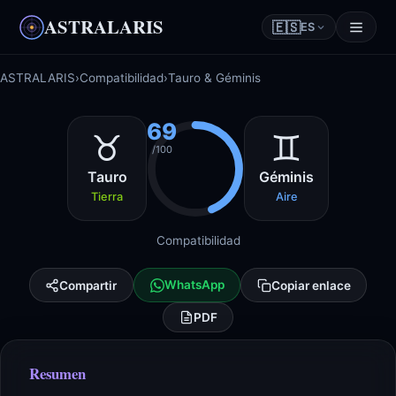
ASTRALARIS
🇪🇸
ES
ASTRALARIS
›
Compatibilidad
›
Tauro & Géminis
69
♉
♊
/100
Tauro
Géminis
Tierra
Aire
Compatibilidad
WhatsApp
Compartir
Copiar enlace
PDF
Resumen