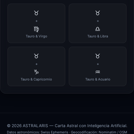
♉
♉
+
+
♍
♎
Tauro & Virgo
Tauro & Libra
♉
♉
+
+
♑
♒
Tauro & Capricornio
Tauro & Acuario
© 2026 ASTRALARIS — Carta Astral con Inteligencia Artificial.
Datos astronómicos:
Swiss Ephemeris
· Geocodificación:
Nominatim / OSM