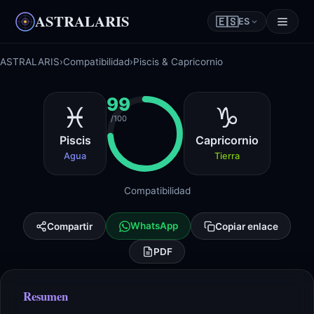
ASTRALARIS
🇪🇸
ES
ASTRALARIS
›
Compatibilidad
›
Piscis & Capricornio
99
♓
♑
/100
Piscis
Capricornio
Agua
Tierra
Compatibilidad
WhatsApp
Compartir
Copiar enlace
PDF
Resumen