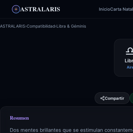
ASTRALARIS
Inicio
Carta Nata
ASTRALARIS
›
Compatibilidad
›
Libra & Géminis
Lib
Air
Compartir
Resumen
Dos mentes brillantes que se estimulan constanteme