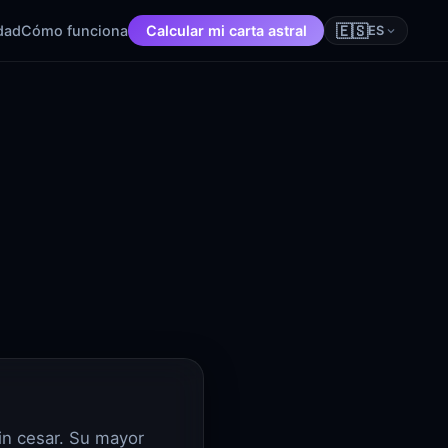
🇪🇸
dad
Cómo funciona
Calcular mi carta astral
ES
in cesar. Su mayor