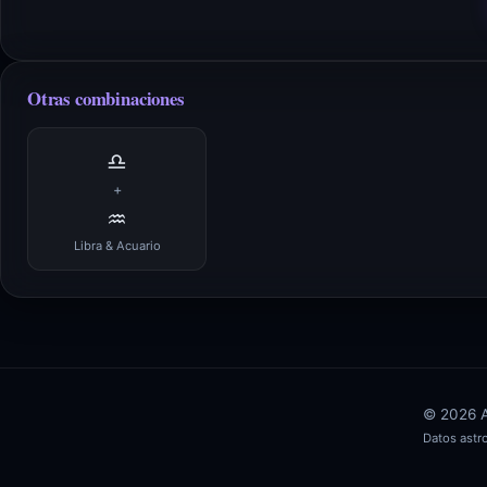
Otras combinaciones
♎
+
♒
Libra & Acuario
© 2026 AS
Datos ast