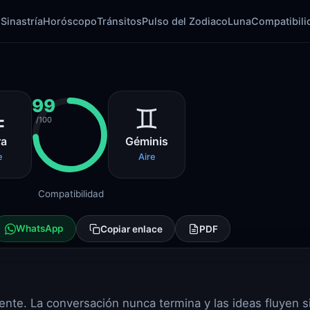
l
Sinastría
Horóscopo
Tránsitos
Pulso del Zodiaco
Luna
Compatibili
99
♎
♊
/100
ra
Géminis
e
Aire
Compatibilidad
WhatsApp
Copiar enlace
PDF
nte. La conversación nunca termina y las ideas fluyen s