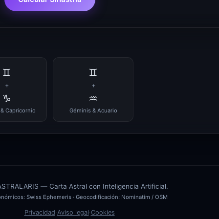
♊
♊
+
+
♑
♒
& Capricornio
Géminis & Acuario
TRALARIS — Carta Astral con Inteligencia Artificial.
ronómicos:
Swiss Ephemeris
· Geocodificación:
Nominatim / OSM
Privacidad
·
Aviso legal
·
Cookies