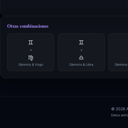
Otras combinaciones
♊
♊
+
+
♍
♎
Géminis & Virgo
Géminis & Libra
Géminis 
© 2026 AS
Datos ast