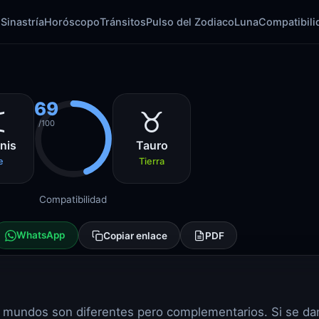
l
Sinastría
Horóscopo
Tránsitos
Pulso del Zodiaco
Luna
Compatibili
69
♊
♉
/100
nis
Tauro
e
Tierra
Compatibilidad
WhatsApp
Copiar enlace
PDF
Sus mundos son diferentes pero complementarios. Si se d