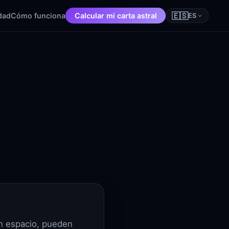
🇪🇸
dad
Cómo funciona
Calcular mi carta astral
ES
an espacio, pueden