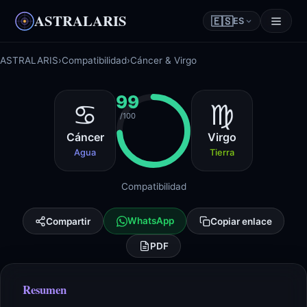
ASTRALARIS
🇪🇸
ES
ASTRALARIS
›
Compatibilidad
›
Cáncer & Virgo
99
♋
♍
/100
Cáncer
Virgo
Agua
Tierra
Compatibilidad
WhatsApp
Compartir
Copiar enlace
PDF
Resumen