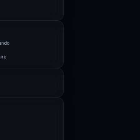
mundo
aire