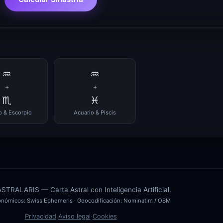
♒
♒
+
+
♏
♓
o & Escorpio
Acuario & Piscis
TRALARIS — Carta Astral con Inteligencia Artificial.
ronómicos:
Swiss Ephemeris
· Geocodificación:
Nominatim / OSM
Privacidad
·
Aviso legal
·
Cookies