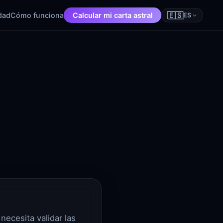
🇪🇸
dad
Cómo funciona
Calcular mi carta astral
ES
necesita validar las