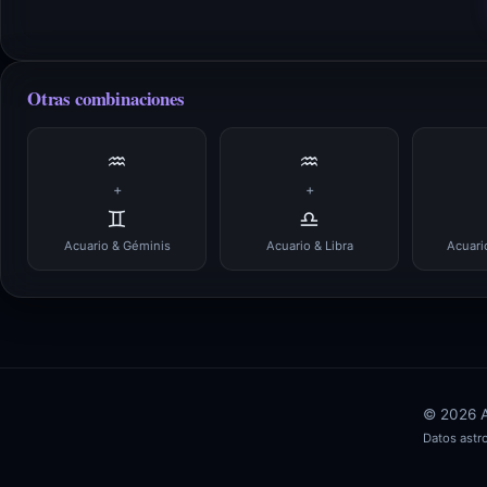
Otras combinaciones
♒
♒
+
+
♊
♎
Acuario & Géminis
Acuario & Libra
Acuari
© 2026 AS
Datos ast