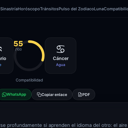
l
Sinastría
Horóscopo
Tránsitos
Pulso del Zodiaco
Luna
Compatibili
55
♒
♋
/100
rio
Cáncer
e
Agua
Compatibilidad
WhatsApp
Copiar enlace
PDF
e profundamente si aprenden el idioma del otro: el aire 